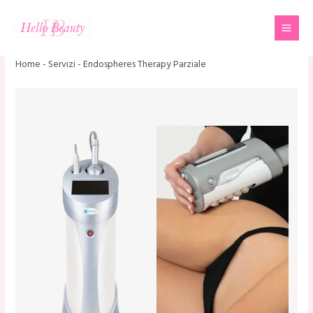
Vai
Mai
al
Men
contenuto
Home
-
Servizi
-
Endospheres Therapy Parziale