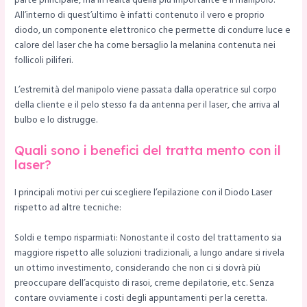
parte principale, ma in realtà quella più importante è il manipolo.
All’interno di quest’ultimo è infatti contenuto il vero e proprio
diodo, un componente elettronico che permette di condurre luce e
calore del laser che ha come bersaglio la melanina contenuta nei
follicoli piliferi.
L’estremità del manipolo viene passata dalla operatrice sul corpo
della cliente e il pelo stesso fa da antenna per il laser, che arriva al
bulbo e lo distrugge.
Quali sono i benefici del tratta mento con il
laser?
I principali motivi per cui scegliere l’epilazione con il Diodo Laser
rispetto ad altre tecniche:
Soldi e tempo risparmiati: Nonostante il costo del trattamento sia
maggiore rispetto alle soluzioni tradizionali, a lungo andare si rivela
un ottimo investimento, considerando che non ci si dovrà più
preoccupare dell’acquisto di rasoi, creme depilatorie, etc. Senza
contare ovviamente i costi degli appuntamenti per la ceretta.