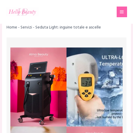
Vai
Mai
al
Men
contenuto
Home
-
Servizi
-
Seduta Light: inguine totale e ascelle