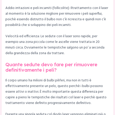
Addio irritazioni e peli incarniti (follicolite): Iltrattamento con il laser
al momento è la soluzione migliore per rimuovere i peli superflui,
poichè essendo distrutto il bulbo non c’è ricrescita e quindi non c’è
possibilità che si sviluppino dei peli incarniti.
Velocità ed efficienza: Le sedute con il laser sono rapide, per
esempio una zona piccola come le ascelle viene trattata in 20
minuti circa. Ovviamente le tempistiche salgono un po’ a seconda
della grandezza della zona da trattare.
Quante sedute devo fare per rimuovere
definitivamente i peli?
Il corpo umano ha milioni di bulbi piliferi, ma non in tutti è
effettivamente presente un pelo, questo perchè i bulbi possono
essere attivi o inattivi. È molto importante questa differenza per
capire a pieno le tempistiche dei risultati col laser e perchè questo
trattamento viene definito progressivamente definitivo.
Durante una singola seduta col diodo laser vengono eliminati più o