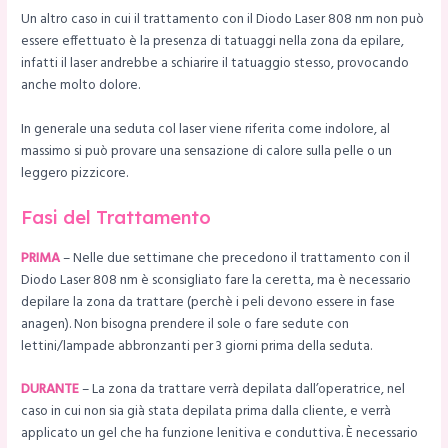
Un altro caso in cui il trattamento con il Diodo Laser 808 nm non può
essere effettuato è la presenza di tatuaggi nella zona da epilare,
infatti il laser andrebbe a schiarire il tatuaggio stesso, provocando
anche molto dolore.
In generale una seduta col laser viene riferita come indolore, al
massimo si può provare una sensazione di calore sulla pelle o un
leggero pizzicore.
Fasi del Trattamento
PRIMA
– Nelle due settimane che precedono il trattamento con il
Diodo Laser 808 nm è sconsigliato fare la ceretta, ma è necessario
depilare la zona da trattare (perchè i peli devono essere in fase
anagen). Non bisogna prendere il sole o fare sedute con
lettini/lampade abbronzanti per 3 giorni prima della seduta.
DURANTE
– La zona da trattare verrà depilata dall’operatrice, nel
caso in cui non sia già stata depilata prima dalla cliente, e verrà
applicato un gel che ha funzione lenitiva e conduttiva. È necessario