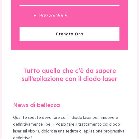
Prezzo: 155 €
Prenota Ora
Tutto quello che c’è da sapere
sull’epilazione con il diodo laser
News di bellezza
Quante sedute devo fare con il diodo laser per rimuovere
definitivamente i peli? Posso fare il trattamento col diodo
laser sul viso? È dolorosa una seduta di epilazione progressiva
definitiva?
a/disattiva