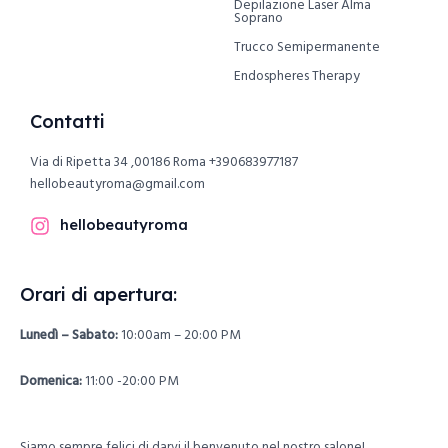
Depilazione Laser Alma
Soprano
Trucco Semipermanente
Endospheres Therapy
Contatti
Via di Ripetta 34 ,00186 Roma
+390683977187
hellobeautyroma@gmail.com
hellobeautyroma
Orari di apertura:
Lunedì – Sabato:
10:00am – 20:00 PM
Domenica:
11:00 -20:00 PM
Siamo sempre felici di darvi il benvenuto nel nostro salone!