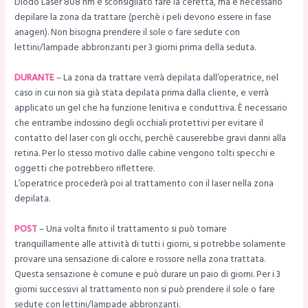
Diodo Laser 808 nm è sconsigliato fare la ceretta, ma è necessario
depilare la zona da trattare (perchè i peli devono essere in fase
anagen). Non bisogna prendere il sole o fare sedute con
lettini/lampade abbronzanti per 3 giorni prima della seduta.
DURANTE
– La zona da trattare verrà depilata dall’operatrice, nel
caso in cui non sia già stata depilata prima dalla cliente, e verrà
applicato un gel che ha funzione lenitiva e conduttiva. È necessario
che entrambe indossino degli occhiali protettivi per evitare il
contatto del laser con gli occhi, perchè causerebbe gravi danni alla
retina. Per lo stesso motivo dalle cabine vengono tolti specchi e
oggetti che potrebbero riflettere.
L’operatrice procederà poi al trattamento con il laser nella zona
depilata.
POST
– Una volta finito il trattamento si può tornare
tranquillamente alle attività di tutti i giorni, si potrebbe solamente
provare una sensazione di calore e rossore nella zona trattata.
Questa sensazione è comune e può durare un paio di giorni. Per i 3
giorni successivi al trattamento non si può prendere il sole o fare
sedute con lettini/lampade abbronzanti.