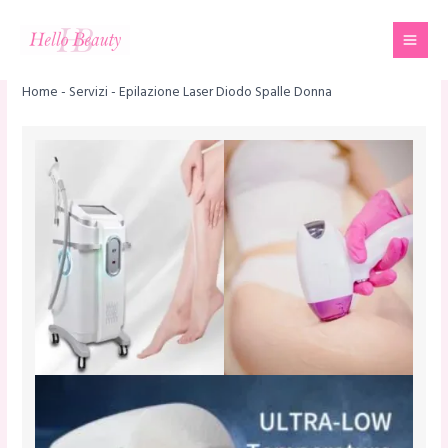
Vai
Mai
al
Men
contenuto
Home
-
Servizi
-
Epilazione Laser Diodo Spalle Donna