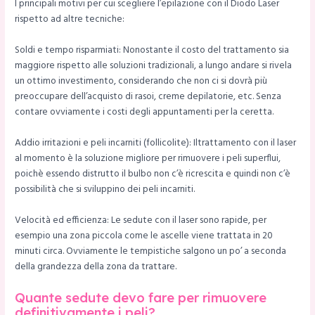
I principali motivi per cui scegliere l’epilazione con il Diodo Laser
rispetto ad altre tecniche:
Soldi e tempo risparmiati: Nonostante il costo del trattamento sia
maggiore rispetto alle soluzioni tradizionali, a lungo andare si rivela
un ottimo investimento, considerando che non ci si dovrà più
preoccupare dell’acquisto di rasoi, creme depilatorie, etc. Senza
contare ovviamente i costi degli appuntamenti per la ceretta.
Addio irritazioni e peli incarniti (follicolite): Iltrattamento con il laser
al momento è la soluzione migliore per rimuovere i peli superflui,
poichè essendo distrutto il bulbo non c’è ricrescita e quindi non c’è
possibilità che si sviluppino dei peli incarniti.
Velocità ed efficienza: Le sedute con il laser sono rapide, per
esempio una zona piccola come le ascelle viene trattata in 20
minuti circa. Ovviamente le tempistiche salgono un po’ a seconda
della grandezza della zona da trattare.
Quante sedute devo fare per rimuovere
definitivamente i peli?