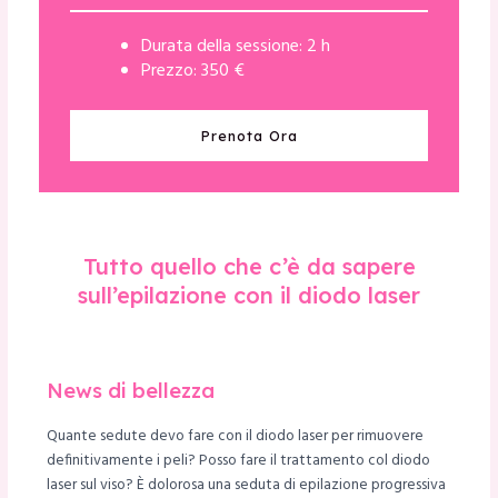
Durata della sessione: 2 h
Prezzo: 350 €
Prenota Ora
Tutto quello che c’è da sapere
sull’epilazione con il diodo laser
News di bellezza
Quante sedute devo fare con il diodo laser per rimuovere
definitivamente i peli? Posso fare il trattamento col diodo
laser sul viso? È dolorosa una seduta di epilazione progressiva