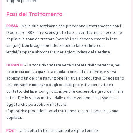
leggero pizzicore.
Fasi del Trattamento
PRIMA
– Nelle due settimane che precedono il trattamento con il
Diodo Laser 808 nm è sconsigliato fare la ceretta, ma è necessario
depilare la zona da trattare (perchè i peli devono essere in fase
anagen). Non bisogna prendere il sole o fare sedute con
lettini/lampade abbronzanti per 3 giorni prima della seduta.
DURANTE
– La zona da trattare verrà depilata dall’operatrice, nel
caso in cui non sia già stata depilata prima dalla cliente, e verrà
applicato un gel che ha funzione lenitiva e conduttiva. È necessario
che entrambe indossino degli occhiali protettivi per evitare il
contatto del laser con gli occhi, perchè causerebbe gravi danni alla
retina. Per lo stesso motivo dalle cabine vengono tolti specchi e
oggetti che potrebbero riflettere.
L’operatrice procederà poi al trattamento con il laser nella zona
depilata.
POST
– Una volta finito il trattamento si può tornare