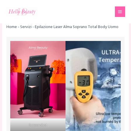
Vai
Mai
al
Men
contenuto
Home
-
Servizi
-
Epilazione Laser Alma Soprano Total Body Uomo
Screenshot