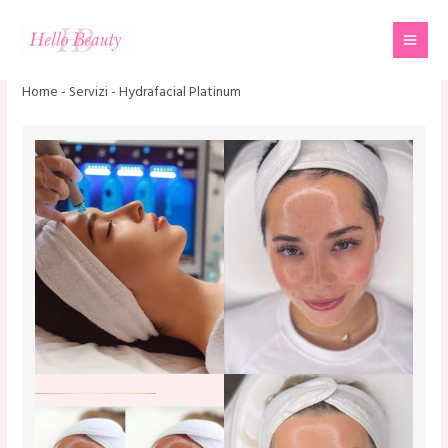
Vai
Mai
al
Men
contenuto
Home
-
Servizi
-
Hydrafacial Platinum