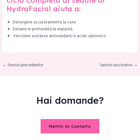
ciclo completo di sedute di
HydraFacial aiuta a:
Detergere accuratamente la cute
Estrarre in profondità le impurità
Veicolare sostanze antiossidanti e acido ialuronico
← Servizi precedente
Servizi successivo →
Hai domande?
Mettiti In Contatto