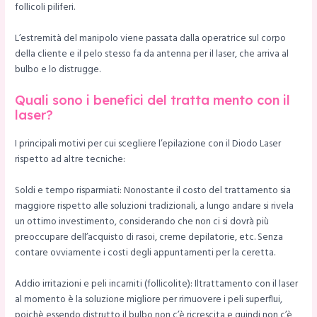
follicoli piliferi.
L’estremità del manipolo viene passata dalla operatrice sul corpo
della cliente e il pelo stesso fa da antenna per il laser, che arriva al
bulbo e lo distrugge.
Quali sono i benefici del tratta mento con il
laser?
I principali motivi per cui scegliere l’epilazione con il Diodo Laser
rispetto ad altre tecniche:
Soldi e tempo risparmiati: Nonostante il costo del trattamento sia
maggiore rispetto alle soluzioni tradizionali, a lungo andare si rivela
un ottimo investimento, considerando che non ci si dovrà più
preoccupare dell’acquisto di rasoi, creme depilatorie, etc. Senza
contare ovviamente i costi degli appuntamenti per la ceretta.
Addio irritazioni e peli incarniti (follicolite): Iltrattamento con il laser
al momento è la soluzione migliore per rimuovere i peli superflui,
poichè essendo distrutto il bulbo non c’è ricrescita e quindi non c’è