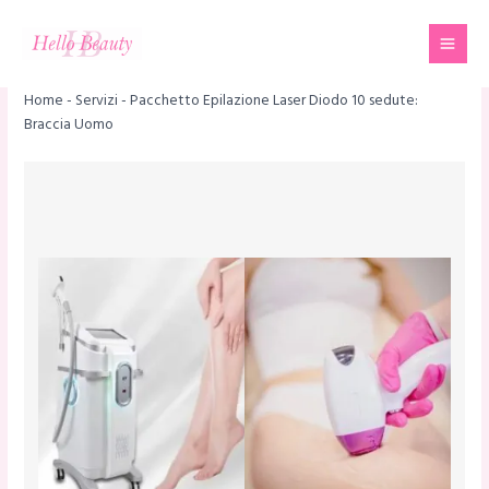
Vai
Mai
al
Men
contenuto
Home
-
Servizi
-
Pacchetto Epilazione Laser Diodo 10 sedute:
Braccia Uomo