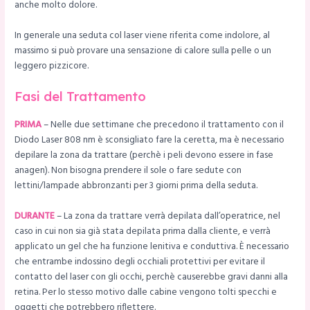
anche molto dolore.
In generale una seduta col laser viene riferita come indolore, al
massimo si può provare una sensazione di calore sulla pelle o un
leggero pizzicore.
Fasi del Trattamento
PRIMA
– Nelle due settimane che precedono il trattamento con il
Diodo Laser 808 nm è sconsigliato fare la ceretta, ma è necessario
depilare la zona da trattare (perchè i peli devono essere in fase
anagen). Non bisogna prendere il sole o fare sedute con
lettini/lampade abbronzanti per 3 giorni prima della seduta.
DURANTE
– La zona da trattare verrà depilata dall’operatrice, nel
caso in cui non sia già stata depilata prima dalla cliente, e verrà
applicato un gel che ha funzione lenitiva e conduttiva. È necessario
che entrambe indossino degli occhiali protettivi per evitare il
contatto del laser con gli occhi, perchè causerebbe gravi danni alla
retina. Per lo stesso motivo dalle cabine vengono tolti specchi e
oggetti che potrebbero riflettere.