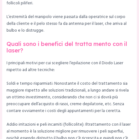
follicoli piliferi.
L’estremità del manipolo viene passata dalla operatrice sul corpo
della cliente e il pelo stesso fa da antenna per il laser, che arriva al
bulbo e lo distrugge.
Quali sono i benefici del tratta mento con il
laser?
I principali motivi per cui scegliere l’epilazione con il Diodo Laser
rispetto ad altre tecniche:
Soldi e tempo risparmiati: Nonostante il costo del trattamento sia
maggiore rispetto alle soluzioni tradizionali, a lungo andare si rivela
un ottimo investimento, considerando che non ci si dovrà più
preoccupare dell’acquisto di rasoi, creme depilatorie, etc. Senza
contare ovviamente i costi degli appuntamenti per la ceretta.
Addio irritazioni e peli incarniti (follicolite): Iltrattamento con il laser
al momento è la soluzione migliore per rimuovere i peli superflui,
poichè essendo distrutto il bulbo non c’è ricrescita e quindi non c’è