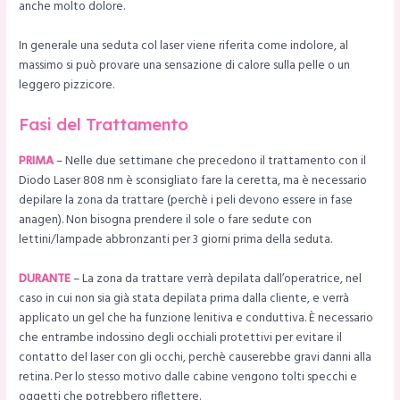
anche molto dolore.
In generale una seduta col laser viene riferita come indolore, al
massimo si può provare una sensazione di calore sulla pelle o un
leggero pizzicore.
Fasi del Trattamento
PRIMA
– Nelle due settimane che precedono il trattamento con il
Diodo Laser 808 nm è sconsigliato fare la ceretta, ma è necessario
depilare la zona da trattare (perchè i peli devono essere in fase
anagen). Non bisogna prendere il sole o fare sedute con
lettini/lampade abbronzanti per 3 giorni prima della seduta.
DURANTE
– La zona da trattare verrà depilata dall’operatrice, nel
caso in cui non sia già stata depilata prima dalla cliente, e verrà
applicato un gel che ha funzione lenitiva e conduttiva. È necessario
che entrambe indossino degli occhiali protettivi per evitare il
contatto del laser con gli occhi, perchè causerebbe gravi danni alla
retina. Per lo stesso motivo dalle cabine vengono tolti specchi e
oggetti che potrebbero riflettere.