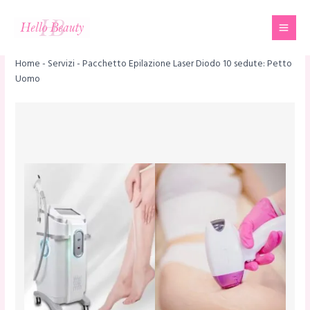
Vai
Mai
al
Men
contenuto
Home
-
Servizi
-
Pacchetto Epilazione Laser Diodo 10 sedute: Petto
Uomo